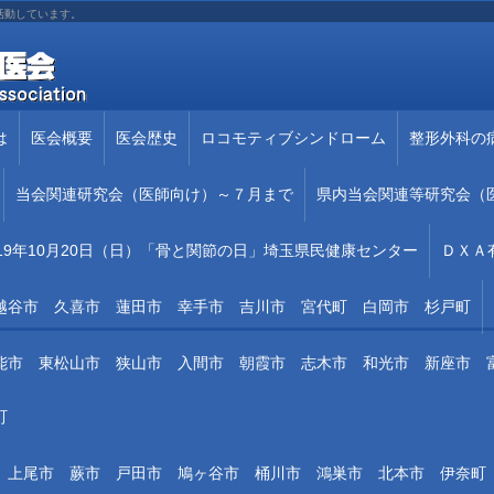
活動しています。
は
医会概要
医会歴史
ロコモティブシンドローム
整形外科の
当会関連研究会（医師向け）～７月まで
県内当会関連等研究会（
19年10月20日（日）「骨と関節の日」埼玉県民健康センター
ＤＸＡ
越谷市 久喜市 蓮田市 幸手市 吉川市 宮代町 白岡市 杉戸町
能市 東松山市 狭山市 入間市 朝霞市 志木市 和光市 新座市
町
 上尾市 蕨市 戸田市 鳩ヶ谷市 桶川市 鴻巣市 北本市 伊奈町